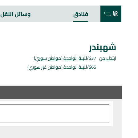
فنادق
وسائل النقل
AR
شهبندر
ابتداء من
$37/لليلة الواحدة (مواطن سوري)
$65/لليلة الواحدة
(مواطن غير سوري)